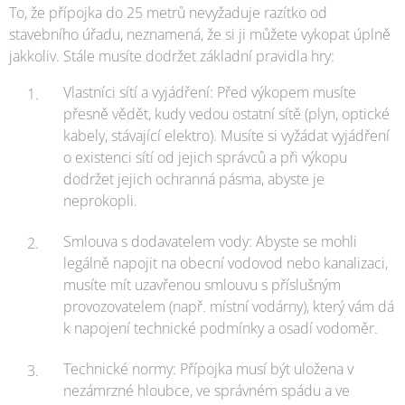
To, že přípojka do 25 metrů nevyžaduje razítko od
stavebního úřadu, neznamená, že si ji můžete vykopat úplně
jakkoliv. Stále musíte dodržet základní pravidla hry:
Vlastníci sítí a vyjádření: Před výkopem musíte
přesně vědět, kudy vedou ostatní sítě (plyn, optické
kabely, stávající elektro). Musíte si vyžádat vyjádření
o existenci sítí od jejich správců a při výkopu
dodržet jejich ochranná pásma, abyste je
neprokopli.
Smlouva s dodavatelem vody: Abyste se mohli
legálně napojit na obecní vodovod nebo kanalizaci,
musíte mít uzavřenou smlouvu s příslušným
provozovatelem (např. místní vodárny), který vám dá
k napojení technické podmínky a osadí vodoměr.
Technické normy: Přípojka musí být uložena v
nezámrzné hloubce, ve správném spádu a ve