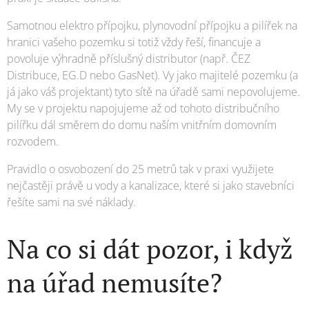
Samotnou elektro přípojku, plynovodní přípojku a pilířek na
hranici vašeho pozemku si totiž vždy řeší, financuje a
povoluje výhradně příslušný distributor (např. ČEZ
Distribuce, EG.D nebo GasNet). Vy jako majitelé pozemku (a
já jako váš projektant) tyto sítě na úřadě sami nepovolujeme.
My se v projektu napojujeme až od tohoto distribučního
pilířku dál směrem do domu naším vnitřním domovním
rozvodem.
Pravidlo o osvobození do 25 metrů tak v praxi využijete
nejčastěji právě u vody a kanalizace, které si jako stavebníci
řešíte sami na své náklady.
Na co si dát pozor, i když
na úřad nemusíte?