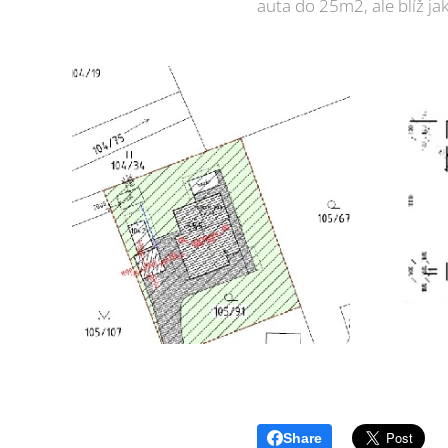
auta do 25m2, ale blíž j
Share