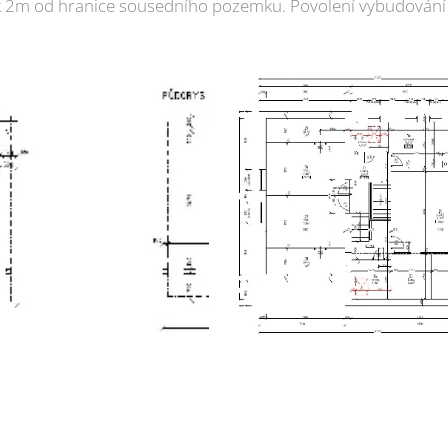
ak 2m od hranice sousedního pozemku. Povolení vybudování