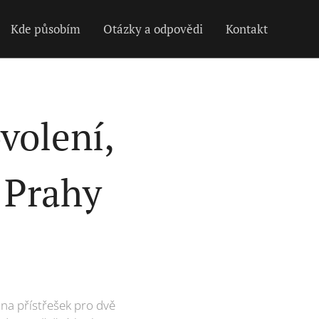
Kde působím
Otázky a odpovědi
Kontakt
volení,
 Prahy
 na přístřešek pro dvě