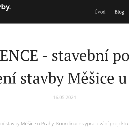
vby,
Úvod
Blog
NCE - stavební po
ení stavby Měšice u
16.05.2024
ení stavby Měšice u Prahy. Koordinace vypracování projektu