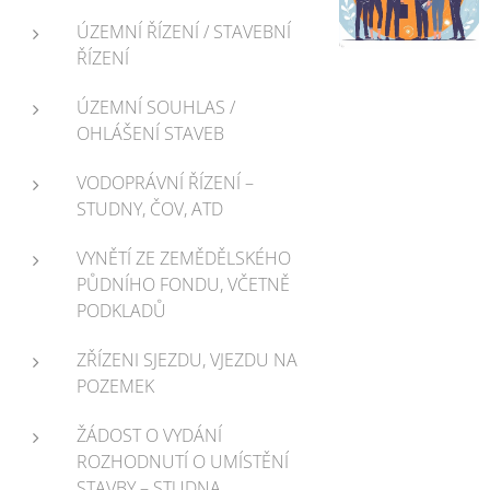
ÚZEMNÍ ŘÍZENÍ / STAVEBNÍ
ŘÍZENÍ
ÚZEMNÍ SOUHLAS /
OHLÁŠENÍ STAVEB
VODOPRÁVNÍ ŘÍZENÍ –
STUDNY, ČOV, ATD
VYNĚTÍ ZE ZEMĚDĚLSKÉHO
PŮDNÍHO FONDU, VČETNĚ
PODKLADŮ
ZŘÍZENI SJEZDU, VJEZDU NA
POZEMEK
ŽÁDOST O VYDÁNÍ
ROZHODNUTÍ O UMÍSTĚNÍ
STAVBY – STUDNA