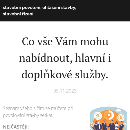
stavební povolení, ohlášení stavby,
stavební řízení
Co vše Vám mohu
nabídnout, hlavní i
doplňkové služby.
05.11.2023
Seznam všeho s čím se můžete při
povolování stavby setkat.
NEJČASTĚJI: